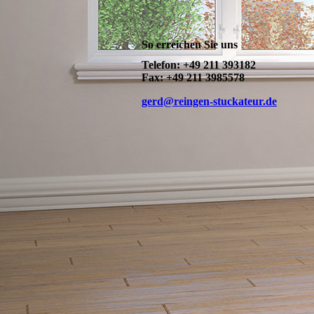
So erreichen Sie uns
Telefon: +49 211 393182
Fax: +49 211 3985578
gerd@reingen-stuckateur.de