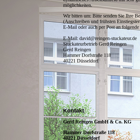
möglich­keiten.
Wir bitten um: Bitte senden Sie Ihre 
(Anschreiben und frühsten Einstiegste
E-Mail oder auch per Post an folgend
E-Mail: david@reingen-stuckateur.de
Stuckateurbetrieb Gerd Reingen
Gerd Reingen
Hammer Dorfstraße 118
40221 Düsseldorf
Kontakt
Gerd Reingen GmbH & Co. KG
Hammer Dorfstraße 118
40221 Düsseldorf