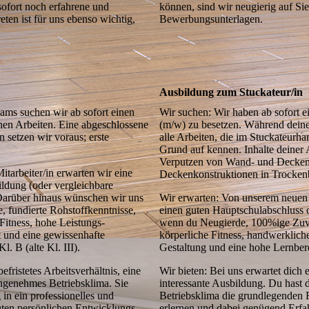
sofort noch erfahrene und
können, sind wir neugierig auf Sie
eten ist für uns ebenso wichtig,
Bewerbungsunterlagen.
Ausbildung zum Stuckateur/in
ams suchen wir ab sofort einen
Wir suchen: Wir haben ab sofort e
chen Arbeiten. Eine abgeschlossene
(m/w) zu besetzen. Während deiner
 setzen wir voraus; erste
alle Arbeiten, die im Stuckateur­
Grund auf kennen. Inhalte deiner
Verputzen von Wand- und Deckenf
tarbeiter/in erwar­ten wir eine
Deckenkonstruktionen in Trocken
ildung (oder vergleichbare
 Darüber hinaus wünschen wir uns
Wir erwarten: Von unserem neuen
, fundierte Rohstoffkenntnisse,
einen guten Hauptschulabschluss o
Fitness, hohe Leistungs­
wenn du Neugierde, 100%ige Zuver
t und eine gewis­senhafte
körperliche Fitness, handwerk­lich
. B (alte Kl. III).
Gestaltung und eine hohe Lernberei
fristetes Arbeits­verhältnis, eine
Wir bieten: Bei uns erwartet dich
n­genehmes Betriebsklima. Sie
interessante Ausbildung. Du hast 
 in ein professionelles und
Betriebsklima die grundlegenden F
uten persönlichen Entwicklungs­
erlernen und dabei genügend Erfa