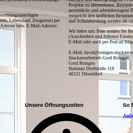
Projekte zu übernehmen. Besonders
persönliche und arbeitsbezogene 
Bewerbungsunterlagen
entspricht den tariflichen Bestim
rmin, Lebenslauf, Zeugnisse) per
und Schutzkleidung werden dir vo
e Adresse bzw. E-Mail-Adresse:
Wir bitten um: Bitte senden Sie 
(Anschreiben und frühsten Einstie
E-Mail oder auch per Post an fol
E-Mail: david@reingen-stuckateur
Stuckateurbetrieb Gerd Reingen
Gerd Reingen
Hammer Dorfstraße 118
40221 Düsseldorf
Unsere Öffnungszeiten
So 
Anfa