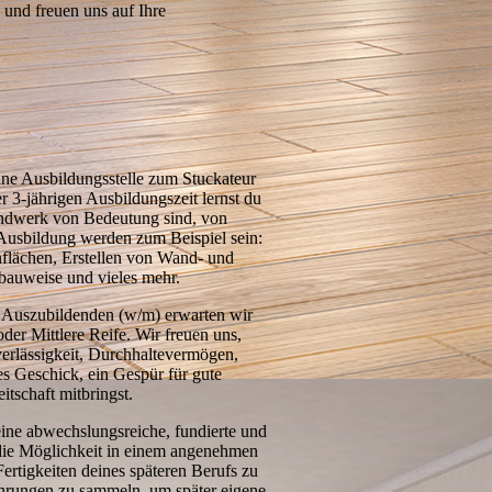
 und freuen uns auf Ihre
ine Ausbildungsstelle zum Stuckateur
 3-jährigen Ausbildungszeit lernst du
handwerk von Bedeutung sind, von
 Ausbildung werden zum Beispiel sein:
lächen, Erstellen von Wand- und
bauweise und vieles mehr.
 Auszubildenden (w/m) erwarten wir
der Mittlere Reife. Wir freuen uns,
läs­sigkeit, Durchhaltevermögen,
es Geschick, ein Gespür für gute
tschaft mitbringst.
 eine abwechslungsreiche, fundierte und
die Möglich­keit in einem angenehmen
ertigkeiten deines späteren Berufs zu
hrungen zu sammeln, um später eigene