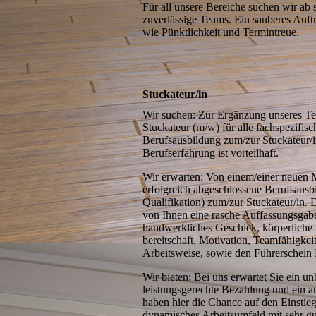
Für all unsere Bereiche suchen wir ab 
zuverlässige Teams. Ein sau­beres Auftr
wie Pünktlichkeit und Termintreue.
Stuckateur/in
Wir suchen: Zur Ergänzung unseres Te
Stuckateur (m/w) für alle fachspezifis
Berufsausbildung zum/zur Stuckateur/in
Berufserfahrung ist vorteilhaft.
Wir erwarten: Von einem/einer neuen Mi
erfolgreich abgeschlossene Berufsausb
Qualifikation) zum/zur Stuckateur/in.
von Ihnen eine rasche Auffassungsgabe
hand­werkliches Geschick, körperliche 
bereitschaft, Motivation, Teamfähigkei
Arbeitsweise, sowie den Führerschein Kl
Wir bieten: Bei uns erwartet Sie ein unbe
leistungsgerechte Bezahlung und ein a
haben hier die Chance auf den Einstieg
dynamisches Arbeits­umfeld mit sehr g