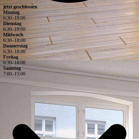
jetzt geschlossen
Montag
6
:
30
–
18
:
00
Dienstag
6
:
30
–
18
:
00
Mittwoch
6
:
30
–
18
:
00
Donnerstag
6
:
30
–
18
:
00
Freitag
6
:
30
–
18
:
00
Samstag
7
:
00
–
15
:
00