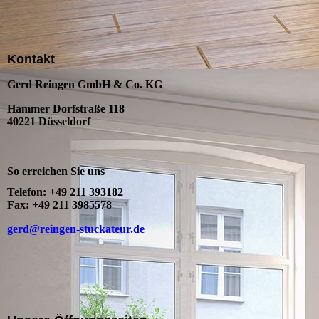
Kontakt
Gerd Reingen GmbH & Co. KG
Hammer Dorfstraße 118
40221 Düsseldorf
So erreichen Sie uns
Telefon: +49 211 393182
Fax: +49 211 3985578
gerd@reingen-stuckateur.de