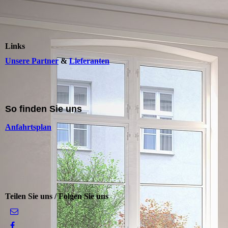
Links
Unsere Partner
&
Lieferanten
So finden Sie uns
Anfahrtsplan
Teilen Sie uns / Folgen Sie uns