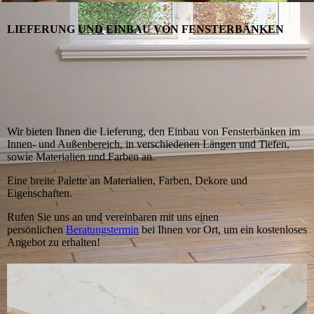
LIEFERUNG UND EINBAU VON FENSTERBÄNKEN
Wir bieten Ihnen die Lieferung, den Einbau von Fenster­bän­ken im
Innen- und Außenbereich, in verschiedenen Längen und Tiefen,
sowie Materialien und Farben an.
Eine breite Palette an Materialien, Farben, Dekore und
Eigenschaften.
Rufen Sie uns an und vereinbaren mit uns einen
persönlichen
Beratungstermin
bei Ihnen vor Ort, um ein kostenloses
Angebot zu erhalten!