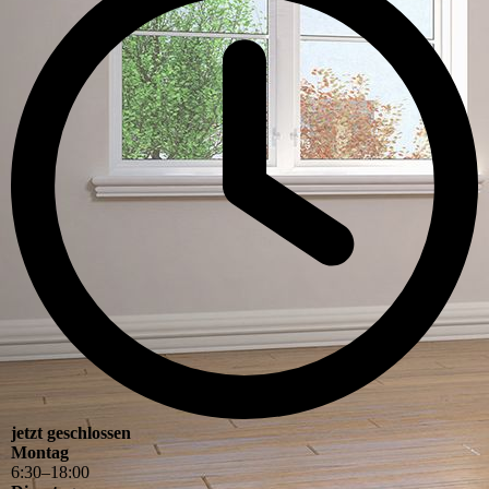
jetzt geschlossen
Montag
6
:
30
–
18
:
00