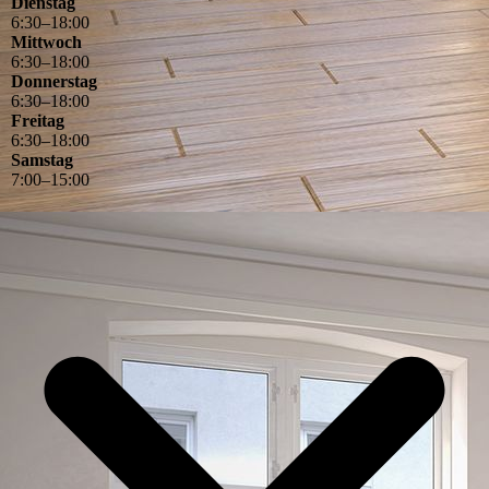
Dienstag
6
:
30
–
18
:
00
Mittwoch
6
:
30
–
18
:
00
Donnerstag
6
:
30
–
18
:
00
Freitag
6
:
30
–
18
:
00
Samstag
7
:
00
–
15
:
00