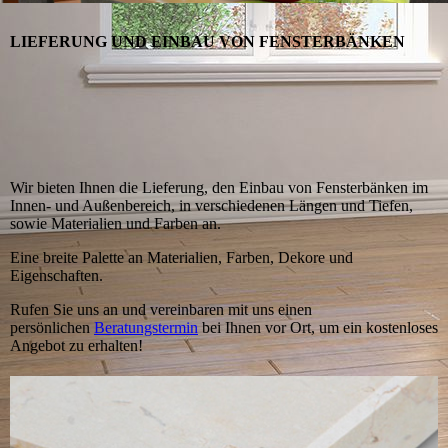
LIEFERUNG UND EINBAU VON FENSTERBÄNKEN
Wir bieten Ihnen die Lieferung, den Einbau von Fenster­bän­ken im
Innen- und Außenbereich, in verschiedenen Längen und Tiefen,
sowie Materialien und Farben an.
Eine breite Palette an Materialien, Farben, Dekore und
Eigenschaften.
Rufen Sie uns an und vereinbaren mit uns einen
persönlichen
Beratungstermin
bei Ihnen vor Ort, um ein kostenloses
Angebot zu erhalten!