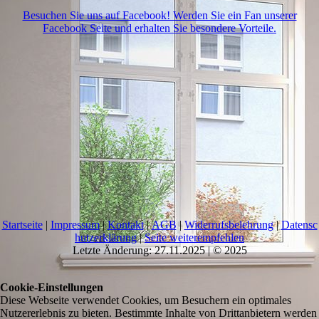
Besuchen Sie uns auf Facebook! Werden Sie ein Fan unserer
Facebook Seite und erhalten Sie besondere Vorteile.
Startseite
|
Impressum
|
Kontakt
|
AGB
|
Widerrufsbelehrung
|
Datensc
hutzerklärung
|
Seite weiterempfehlen
Letzte Änderung: 27.11.2025 | © 2025
Cookie-Einstellungen
Diese Webseite verwendet Cookies, um Besuchern ein optimales
Nutzererlebnis zu bieten. Bestimmte Inhalte von Drittanbietern werden