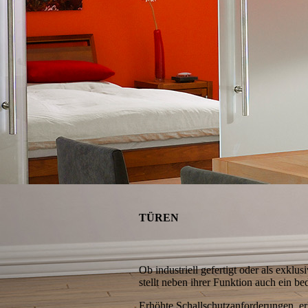
TÜREN
Ob industriell gefertigt oder als exklu
stellt neben ihrer Funktion auch ein b
Erhöhte Schallschutzanforderungen, e